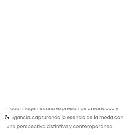
Moda
Elevamos tu estilo con nuestra fotografía de moda.
Cada imagen es una expresión de creatividad y
elegancia, capturando la esencia de la moda con
una perspectiva distintiva y contemporánea.